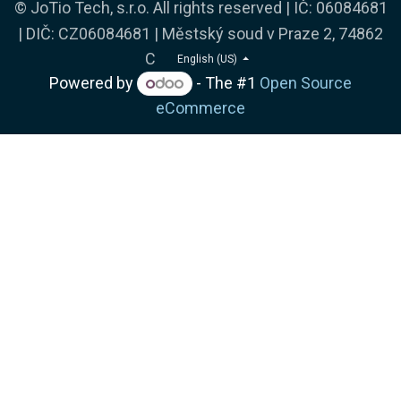
© JoTio Tech, s.r.o. All rights reserved | IČ: 06084681
| DIČ: CZ06084681 | Městský soud v Praze 2, 74862
C
English (US)
Powered by
- The #1
Open Source
eCommerce