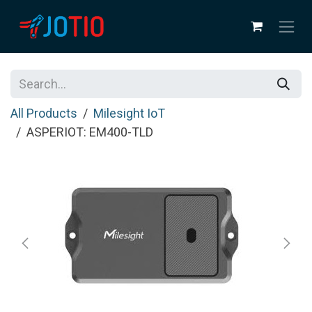
Skip to Content
All Products
Milesight IoT
ASPERIOT: EM400-TLD