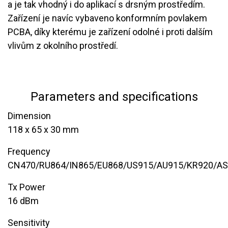
a je tak vhodný i do aplikací s drsným prostředím.
Zařízení je navíc vybaveno konformním povlakem
PCBA, díky kterému je zařízení odolné i proti dalším
vlivům z okolního prostředí.
Parameters and specifications
Dimension
118 x 65 x 30 mm
Frequency
CN470/RU864/IN865/EU868/US915/AU915/KR920/A
Tx Power ​
16 dBm
Sensitivity