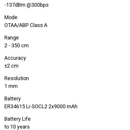
-137dBm @300bps
Mode​
OTAA/ABP Class A​
Range
2 - 350 cm
Accuracy
±2 cm
Resolution
1 mm
Battery
ER34615 Li-SOCL2 2x9000 mAh
Battery Life
to 10 years