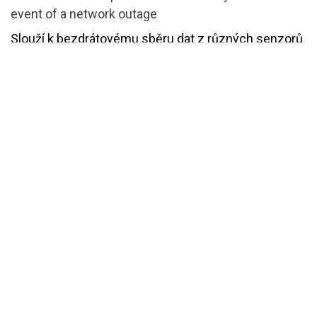
event of a network outage
Slouží k bezdrátovému sběru dat z různých senzorů
a jejich přenosu. Umožňuje připojení až 2000
zařízení. Přijatá data předává přes síťové rozhraní
(Ethernet, Wi-Fi nebo mobilní síť 4G) do cloudové
platformy.
Cena s DPH
8,554.70
Kč
With VAT
Add to cart
Add to wishlist