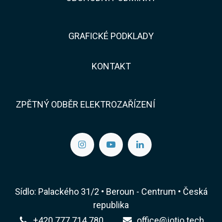
GRAFICKÉ PODKLADY
KONTAKT​​
ZPĚTNÝ ODBĚR ELEKTROZAŘÍZENÍ
Sídlo: Palackého 31/2 • Beroun - Centrum • Česká
republika
+420 777 714 780
office@jotio.tech