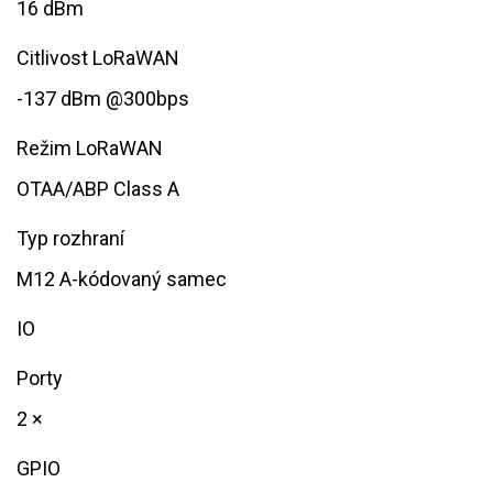
16 dBm
Citlivost LoRaWAN
​​​-137 dBm @300bps
Režim LoRaWAN​
OTAA/ABP Class A
Typ rozhraní
M12 A-kódovaný samec
IO
Porty
2 ×
GPIO