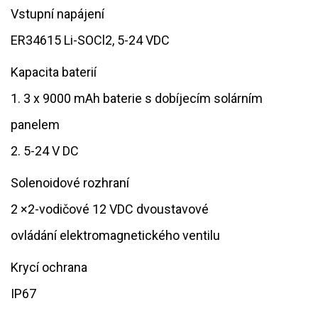
Vstupní napájení
ER34615 Li-SOCl2, 5-24 VDC
Kapacita baterií
​​1. 3 x 9000 mAh baterie s dobíjecím solárním
panelem
2. 5-24 V DC
Solenoidové rozhraní
​2 ×2-vodičové 12 VDC dvoustavové
ovládání elektromagnetického ventilu
Krycí ochrana
​IP67