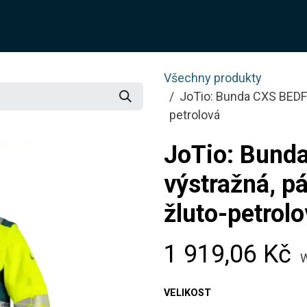
O NÁS
ŘEŠENÍ
SLUŽBY
JOTIX
BLOG
OBCH
Všechny produkty
JoTio: Bunda CXS BEDFOR
petrolová
JoTio: Bund
výstražná, pá
žluto-petrol
1 919,06
Kč
W
VELIKOST