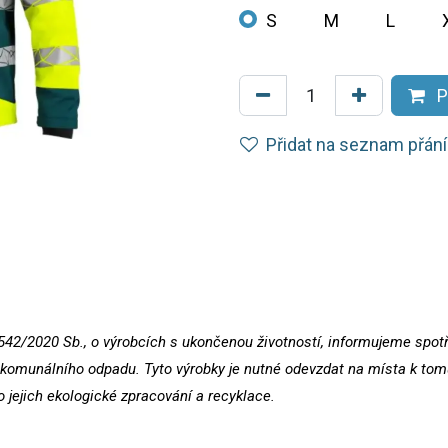
S
M
L
P
Přidat na seznam přání
542/2020 Sb., o výrobcích s ukončenou životností, informujeme spotřeb
omunálního odpadu. Tyto výrobky je nutné odevzdat na místa k tomu
o jejich ekologické zpracování a recyklace.