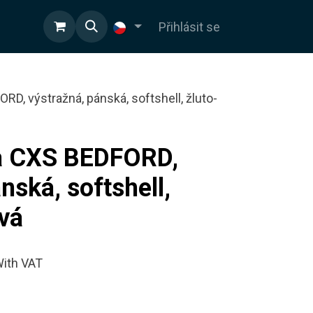
OD
Přihlásit se
D, výstražná, pánská, softshell, žluto-
a CXS BEDFORD,
nská, softshell,
ová
ith VAT