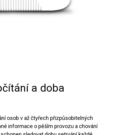
očítání a doba
ání osob v až čtyřech přizpůsobitelných
nné informace o pěším provozu a chování
 schopen sledovat dobu setrvání každé