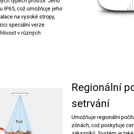
ných typech prostor. Jeho
u IP65, což umožňuje jeho
talace na vysoké stropy,
zici speciální verze
ehlivost v různých
Regionální p
setrvání
Umožňuje regionální počít
zónách, což poskytuje ce
zákazníků. Systém je také