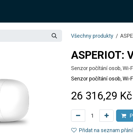
O NÁS
ŘEŠENÍ
SLUŽBY
JOTIX
BLOG
OBCH
Všechny produkty
ASPE
ASPERIOT: 
Senzor počítání osob, Wi-
Senzor počítání osob, Wi-
26 316,29
Kč
P
Přidat na seznam přání