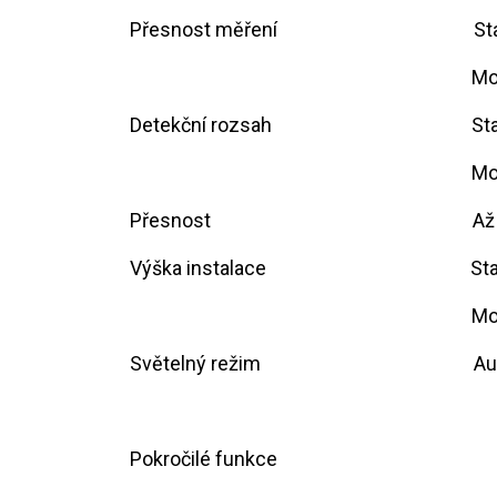
Přesnost měření
​​
​​​
Detekční rozsah
​​S
​​
Přesnost
​
​​A
Výška instalace
​​S
​​
Světelný režim
​​
Pokročilé funkce