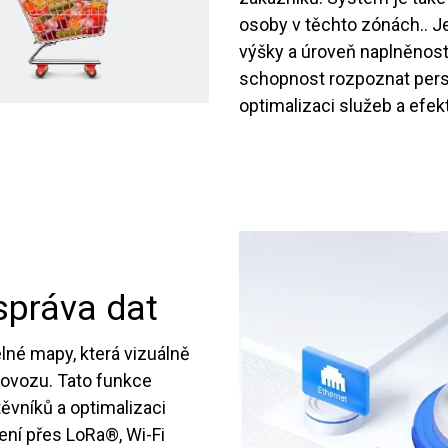
osoby v těchto zónách.. J
výšky a úroveň naplněnost
schopnost rozpoznat perso
optimalizaci služeb a efek
správa dat
elné mapy, která vizuálně
rovozu. Tato funkce
ěvníků a optimalizaci
ení přes LoRa®, Wi-Fi