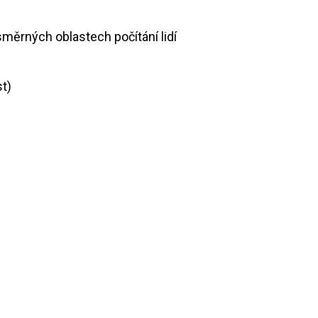
ousměrných oblastech počítání lidí
st)