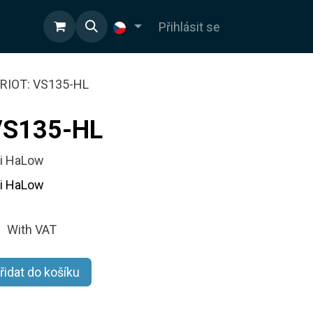
OD
Přihlásit se
RIOT: VS135-HL
VS135-HL
Fi HaLow
Fi HaLow
With VAT
řidat do košíku