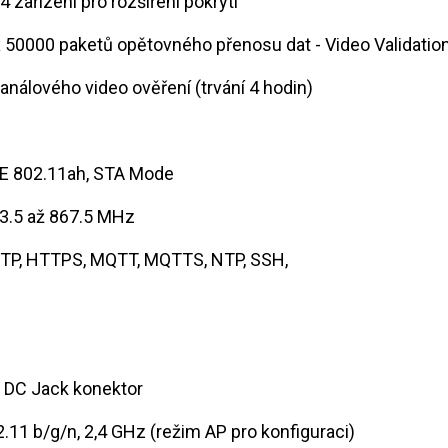
 4 zařízení pro rozšíření pokrytí
 x 50000 paketů opětovného přenosu dat - Video Validatio
 kanálového video ověření (trvání 4 hodin)
EE 802.11ah, STA Mode
63.5 až 867.5 MHz
TTP, HTTPS, MQTT, MQTTS, NTP, SSH,
× DC Jack konektor
2.11 b/g/n, 2,4 GHz (režim AP pro konfiguraci)