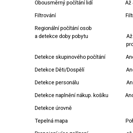
Obousměrný počítání lidí
​​A
Filtrování
​​F
Regionální počítání osob
a detekce doby pobytu
​A
​pr
Detekce skupinového počítání
​An
Detekce Děti/Dospělí
​An
Detekce personálu
​A
Detekce naplnění nákup. košíku
​An
Detekce úrovně
Tepelná mapa
​P