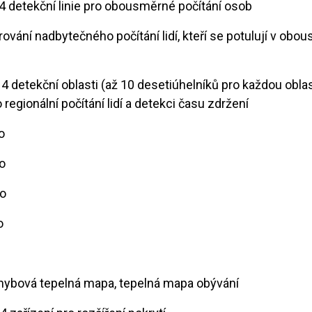
ž 4 detekční linie pro obousměrné počítání osob
iltrování nadbytečného počítání lidí, kteří se potulují v ob
ž 4 detekční oblasti (až 10 desetiúhelníků pro každou obla
o regionální počítání lidí a detekci času zdržení
o
o
no
o
ohybová tepelná mapa, tepelná mapa obývání