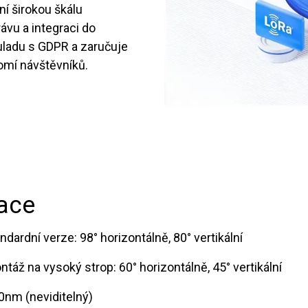
í širokou škálu
vu a integraci do
uladu s GDPR a zaručuje
omí návštěvníků.
kace
andardní verze: 98° horizontálně, 80° vertikální
ontáž na vysoký strop: 60° horizontálně, 45° vertikální
40nm (neviditelný)