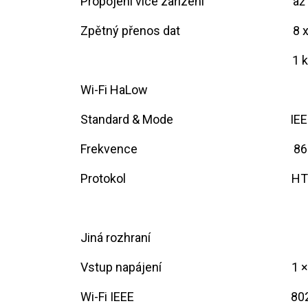
Propojení více zařízení
​až
Zpětný přenos dat
​8
​1
Wi-Fi HaLow
Standard & Mode
​IE
Frekvence
​
​8
Protokol
​H
Jiná rozhraní
Vstup napájení
​1 
Wi-Fi IEEE
​80