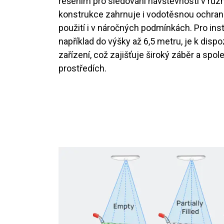
řešením pro sledování návštěvnosti v růz
konstrukce zahrnuje i vodotěsnou ochran
použití i v náročných podmínkách. Pro ins
například do výšky až 6,5 metru, je k dispo
zařízení, což zajišťuje široký záběr a spol
prostředích.