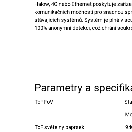
Halow, 4G nebo Ethernet poskytuje zařízen
komunikačních možností pro snadnou sprá
stávajících systémů. Systém je plně v so
100% anonymní detekci, což chrání soukr
Parametry a specifi
ToF FoV
​St
​M
ToF světelný paprsek
​​9