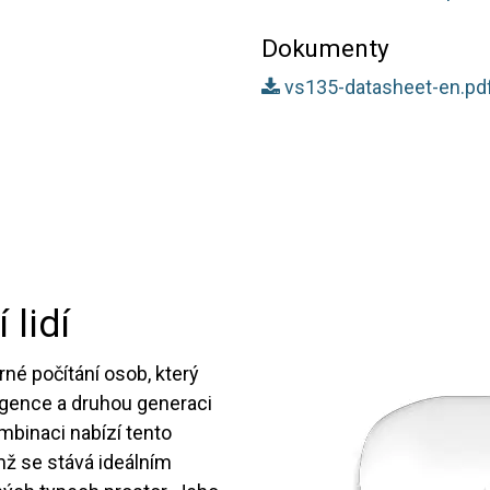
Dokumenty
vs135-datasheet-en.pd
lidí
né počítání osob, který
ligence a druhou generaci
mbinaci nabízí tento
mž se stává ideálním