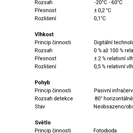
Rozsah ​ ​ ​ ​ ​ ​ ​ ​
​​​​​-20°C - 60°C
Přesnost ​ ​ ​ ​ ​ ​ ​ ​ ​
​​± 0,2 °C
Rozlišení ​ ​ ​ ​ ​ ​ ​
0,1°C
Vlhkost
Princip činnosti ​ ​ ​​
​Digitální tech
Rozsah ​ ​ ​ ​ ​ ​ ​ ​ ​ ​
​​​0 % až 100 % rel
Přesnost ​ ​ ​ ​ ​ ​ ​ ​
​​​± 2 % relativní v
Rozlišení ​ ​ ​ ​ ​ ​ ​ ​​
0,5 % relativní vl
Pohyb
Princip činnosti ​ ​
​​​​​Pasivní infrač
Rozsah detekce ​ ​ ​ ​ ​ ​ ​
​​​80° horizontáln
Stav ​ ​ ​ ​ ​ ​ ​ ​ ​ ​
​​​​​Neobsazeno/o
Světlo
Princip činnosti ​ ​ ​ ​ ​ ​​
​​Fotodioda