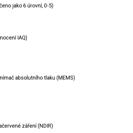
rčeno jako 6 úrovní, 0-5)
odnocení IAQ)
 snímač absolutního tlaku (MEMS)
ačervené záření (NDIR)