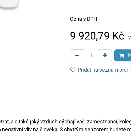
Cena s DPH
9 920,79
Kč
W
P
Přidat na seznam přání
rat, ale také jaký vzduch dýchají vaši zaměstnanci, kole
 negativní vliv na člověka. S chytrým senzorem budete 