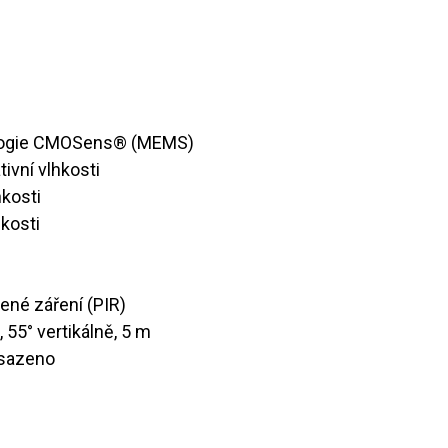
nologie CMOSens® (MEMS)
ativní vlhkosti
lhkosti
hkosti
ervené záření (PIR)
ě, 55° vertikálně, 5 m
bsazeno