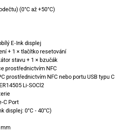
 odečtu) (0°C až +50°C)
bílý E-Ink displej
ení + 1 × tlačítko resetování
ndikátor stavu + 1 × bzučák
ikace prostřednictvím NFC
ro PC prostřednictvím NFC nebo portu USB typu C
Ah ER14505 Li-SOCl2
terie
pe-C Port
Ink displej: 0°C - 40°C)
22 mm