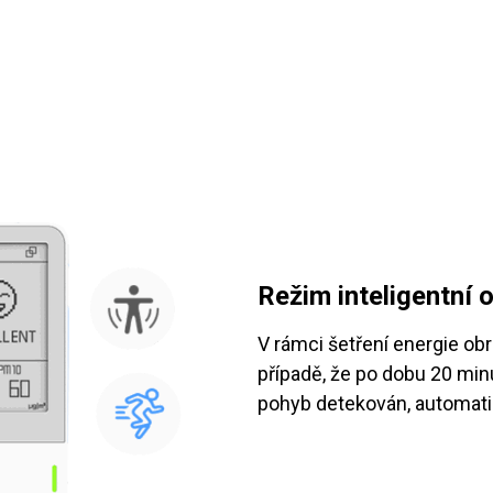
Režim inteligentní 
V rámci šetření energie ob
případě, že po dobu 20 mi
pohyb detekován, automatic