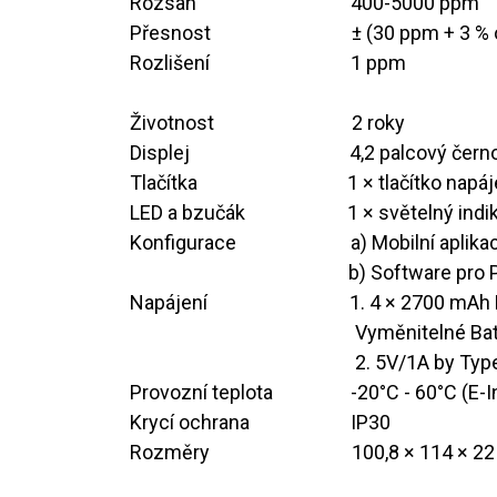
Rozsah ​ ​ ​ ​ ​ ​ ​ ​ ​ ​
400-5000 ppm
Přesnost ​ ​ ​ ​ ​ ​ ​ ​ ​
​± (30 ppm + 3 %
Rozlišení ​ ​ ​ ​ ​ ​ ​ ​ ​
​​1 ppm
Životnost ​ ​ ​ ​ ​ ​ ​ ​​
​​2 roky
Displej ​ ​ ​ ​ ​ ​ ​ ​ ​ ​
​4,2 palcový černo
Tlačítka ​ ​ ​ ​ ​ ​ ​ ​ ​ ​
1 × tlačítko napáj
LED a bzučák ​ ​ ​ ​ ​ ​
​​​​​1 × světelný i
Konfigurace ​ ​ ​ ​ ​ ​ ​ ​
​​​​a) Mobilní apl
​ ​ ​ ​ ​ ​ ​ ​ ​ ​ ​ ​ ​
​​​​b) Software p
Napájení ​ ​ ​ ​ ​ ​ ​ ​
​1. ​​4 × 2700 m
​​Vyměnitelné Ba
​2. ​ 5V/1A by Ty
Provozní teplota ​ ​ ​ ​ ​ ​​
​​-20°C - 60°C (E-
Krycí ochrana ​ ​ ​ ​ ​
​​​​​​IP30
Rozměry ​ ​ ​ ​ ​ ​ ​ ​ ​
​​100,8 × 114 × 