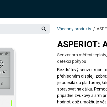
O NÁS
ŘEŠENÍ
SLUŽBY
JOTIX
BLOG
OBCH
Všechny produkty
ASPE
ASPERIOT: 
Senzor pro měření teploty, 
detekci pohybu
Bezdrátový senzor monito
přehledném displeji zobra
je odesílá do platformy, k
spravovat na dálku. Pomocí
případně zvukový alarm p
hodnot, což umožňuje vča