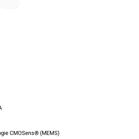
A
hnologie CMOSens® (MEMS)