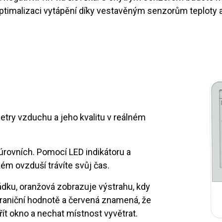
timalizaci vytápění díky vestavěným senzorům teploty a 
ry vzduchu a jeho kvalitu v reálném
úrovních. Pomocí LED indikátoru a
kém ovzduší trávíte svůj čas.
řádku, oranžová zobrazuje výstrahu, kdy
hraniční hodnotě a červená znamená, že
vřít okno a nechat místnost vyvětrat.