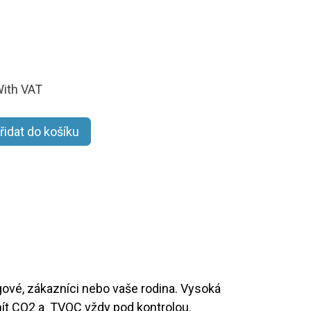
ith VAT
řidat do košíku
gové, zákazníci nebo vaše rodina. Vysoká
mít CO2 a TVOC vždy pod kontrolou.