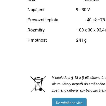
Napájení
​9 - 30 V
Provozní teplota
​-40 až +75
Rozměry
​​100 x 30 x 93,
Hmotnost
​241 g
V souladu s § 13 a § 63 zákona č. 
akumulátory nepatří do směsného k
zpětného odběru, aby bylo zajištěn
Dozvědět se více