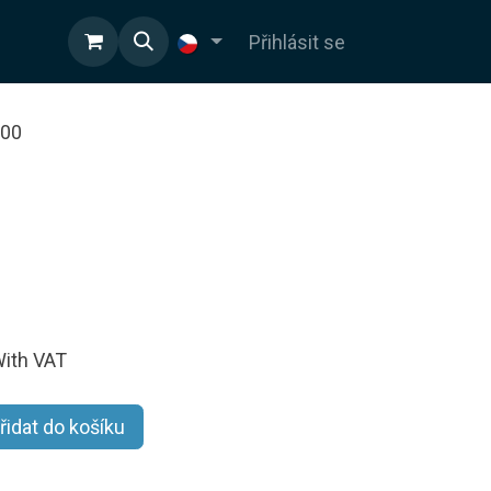
OD
Přihlásit se
00
ith VAT
řidat do košíku