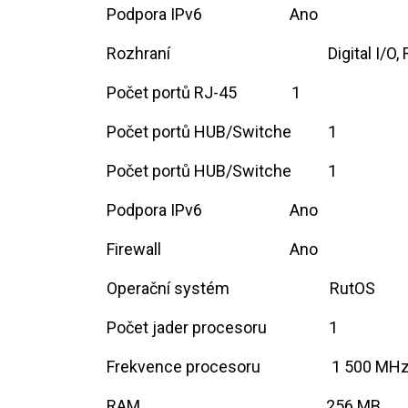
Podpora IPv6 ​ ​ ​ ​
​Ano
Rozhraní ​ ​ ​ ​​
​Digital I/O
Počet portů RJ-45 ​ ​ ​
​1
Počet portů HUB/Switche ​
​1
Počet portů HUB/Switche ​
​1
Podpora IPv6 ​ ​ ​ ​
​Ano
Firewall ​ ​ ​ ​ ​
​Ano
Operační systém ​ ​
​​​​RutOS
Počet jader procesoru ​ ​
​1
Frekvence procesoru ​ ​
​1 500 MH
RAM ​ ​ ​ ​ ​
​256 MB