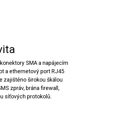
vita
i konektory SMA a napájecím
ot a ethernetový port RJ45
 zajištěno širokou škálou
MS zpráv, brána firewall,
u síťových protokolů.