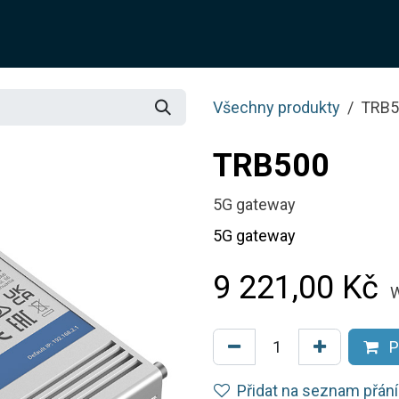
O NÁS
ŘEŠENÍ
SLUŽBY
JOTIX
BLOG
OBCH
Všechny produkty
TRB5
TRB500
5G gateway
5G gateway
9 221,00
Kč
W
P
Přidat na seznam přání