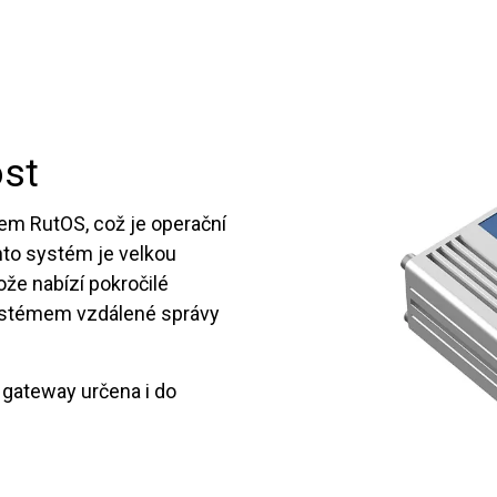
ost
m RutOS, což je operační
to systém je velkou
ože nabízí pokročilé
systémem vzdálené správy
e gateway určena i do