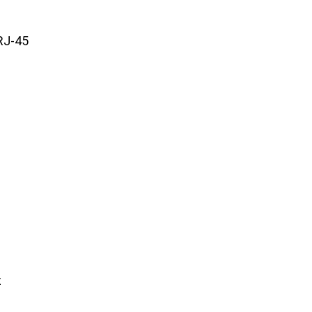
, RJ-45
z