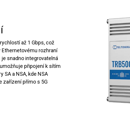
í
rychlostí až 1 Gbps, což
íky Ethernetovému rozhraní
 je snadno integrovatelná
umožňuje připojení k sítím
ry SA a NSA, kde NSA
e zařízení přímo s 5G