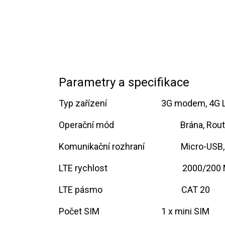
Parametry a specifikace
Typ zařízení ​ ​ ​ ​
​3G modem, 4G
Operační mód ​ ​ ​
​Brána, Rou
Komunikační rozhraní
​Micro-USB,
LTE rychlost
​2000/200
LTE pásmo
​CAT 20
Počet SIM
​1 x mini SIM