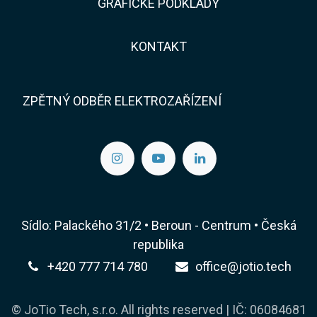
GRAFICKÉ PODKLADY
KONTAKT​​
ZPĚTNÝ ODBĚR ELEKTROZAŘÍZENÍ
Sídlo: Palackého 31/2 • Beroun - Centrum • Česká
republika
+420 777 714 780
office@jotio.tech
© JoTio Tech, s.r.o. All rights reserved | IČ: 06084681