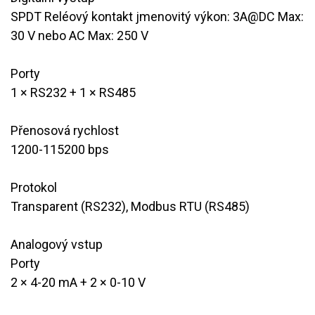
SPDT Reléový kontakt jmenovitý výkon: 3A@DC Max:
30 V nebo AC Max: 250 V
Porty
​1 × RS232 + 1 × RS485
Přenosová rychlost
1200-115200 bps
Protokol
​Transparent (RS232), Modbus RTU (RS485)
Analogový vstup
Porty
2 × 4-20 mA + 2 × 0-10 V