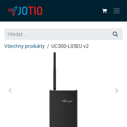
Přejít na obsah
Všechny produkty
UC300-L05EU v2