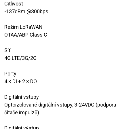
Citlivost
-137dBm @300bps
Režim LoRaWAN​
​OTAA/ABP Class C
Síť
​4G LTE/3G/2G
Porty
​4 × DI + 2 × DO
Digitální vstupy
Optoizolované digitální vstupy, 3-24VDC (podpora
čítače impulzů)
Digitální výstup