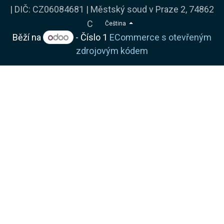
| DIČ: CZ06084681 | Městský soud v Praze 2, 74862
C
Čeština
Běží na
- Číslo 1
ECommerce s otevřeným
zdrojovým kódem