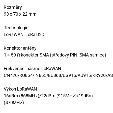
Rozměry
93 x 70 x 22 mm
Technologie
LoRaWAN, LoRa D2D
Konektor antény
1 × 50 Ω konektor SMA (středový PIN: SMA samice)
Frekvenční pásmo LoRaWAN
CN470/RU864/IN865/EU868/US915/AU915/KR920/A
Výkon LoRaWAN
16dBm (868MHz)/22dBm (915MHz)/19dBm
(470MHz)